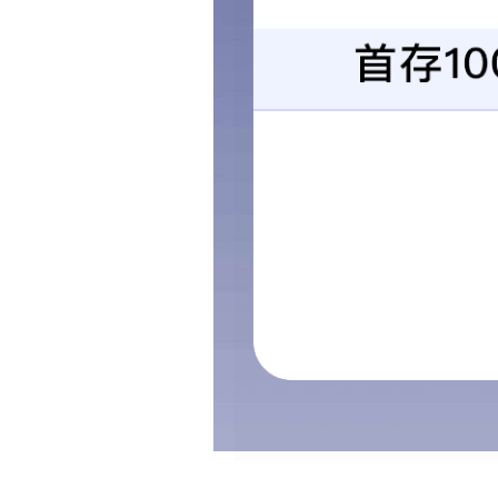
1688诚信通会员服务
1688诚信通会员服务
澳门十大信誉好的平台排名
塑造形象，拓宽