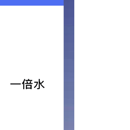
下子公司朝阳全网通
会员服务、实力商家项目服务、1688数字营销矩阵等相关业务。