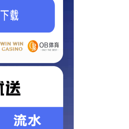
自营官网建站