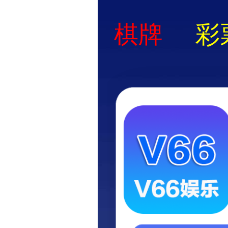
澳
让生意